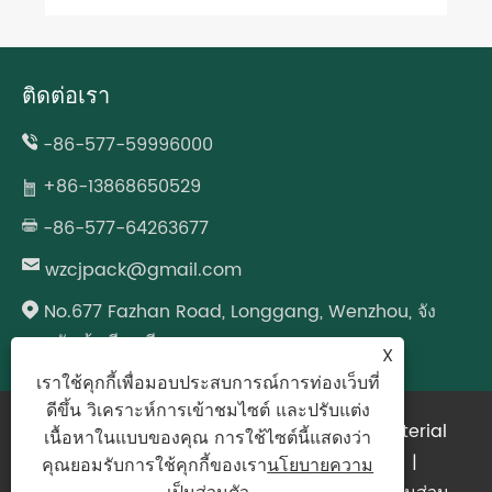
ติดต่อเรา
-86-577-59996000
+86-13868650529
-86-577-64263677
wzcjpack@gmail.com
No.677 Fazhan Road, Longgang, Wenzhou, จัง
หวัดเจ้อเจียง, จีน
X
เราใช้คุกกี้เพื่อมอบประสบการณ์การท่องเว็บที่
ดีขึ้น วิเคราะห์การเข้าชมไซต์ และปรับแต่ง
ลิขสิทธิ์ © 2024 Zhejiang Bimashi New Material
เนื้อหาในแบบของคุณ การใช้ไซต์นี้แสดงว่า
Technology Co.,Ltd. สงวนลิขสิทธิ์.
Links
|
คุณยอมรับการใช้คุกกี้ของเรา
นโยบายความ